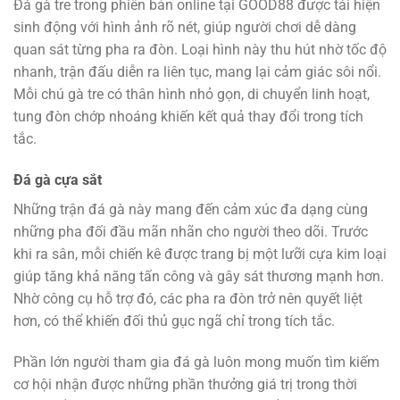
Đá gà tre trong phiên bản online tại GOOD88 được tái hiện
sinh động với hình ảnh rõ nét, giúp người chơi dễ dàng
quan sát từng pha ra đòn. Loại hình này thu hút nhờ tốc độ
nhanh, trận đấu diễn ra liên tục, mang lại cảm giác sôi nổi.
Mỗi chú gà tre có thân hình nhỏ gọn, di chuyển linh hoạt,
tung đòn chớp nhoáng khiến kết quả thay đổi trong tích
tắc.
Đá gà cựa sắt
Những trận đá gà này mang đến cảm xúc đa dạng cùng
những pha đối đầu mãn nhãn cho người theo dõi. Trước
khi ra sân, mỗi chiến kê được trang bị một lưỡi cựa kim loại
giúp tăng khả năng tấn công và gây sát thương mạnh hơn.
Nhờ công cụ hỗ trợ đó, các pha ra đòn trở nên quyết liệt
hơn, có thể khiến đối thủ gục ngã chỉ trong tích tắc.
Phần lớn người tham gia đá gà luôn mong muốn tìm kiếm
cơ hội nhận được những phần thưởng giá trị trong thời