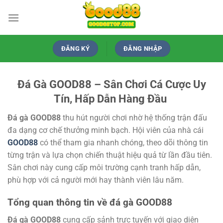
Bỏ
qua
nội
dung
ĐĂNG KÝ
ĐĂNG NHẬP
Đá Gà GOOD88 – Sân Chơi Cá Cược Uy
Tín, Hấp Dẫn Hàng Đầu
Đá gà GOOD88
thu hút người chơi nhờ hệ thống trận đấu
đa dạng cơ chế thưởng minh bạch. Hội viên của nhà cái
GOOD88
có thể tham gia nhanh chóng, theo dõi thông tin
từng trận và lựa chọn chiến thuật hiệu quả từ lần đầu tiên.
Sân chơi này cung cấp môi trường cạnh tranh hấp dẫn,
phù hợp với cả người mới hay thành viên lâu năm.
Tổng quan thông tin về đá gà GOOD88
Đá gà GOOD88
cung cấp sảnh trực tuyến với giao diện