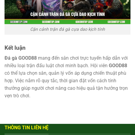
Cận cảnh trận đá gà cựa dao kịch tính
Kết luận
Đá gà GOOD88
mang đến sân chơi trực tuyến hấp dẫn với
nhiều loại trận đấu luật chơi minh bạch. Hội viên
GOOD88
có thể lựa chọn sân, quản lý vốn áp dụng chiến thuật phù
hợp. Việc nắm rõ quy tắc, thời gian đặt vốn cách tính
thưởng giúp người chơi nâng cao hiệu quả tận hưởng trọn
vẹn trò chơi.
THÔNG TIN LIÊN HỆ