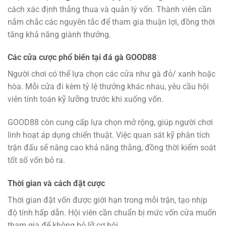
cách xác định thắng thua và quản lý vốn. Thành viên cần
nắm chắc các nguyên tắc để tham gia thuận lợi, đồng thời
tăng khả năng giành thưởng.
Các cửa cược phổ biến tại đá gà GOOD88
Người chơi có thể lựa chọn các cửa như gà đỏ/ xanh hoặc
hòa. Mỗi cửa đi kèm tỷ lệ thưởng khác nhau, yêu cầu hội
viên tính toán kỹ lưỡng trước khi xuống vốn.
GOOD88 còn cung cấp lựa chọn mở rộng, giúp người chơi
linh hoạt áp dụng chiến thuật. Việc quan sát kỹ phân tích
trận đấu sẽ nâng cao khả năng thắng, đồng thời kiểm soát
tốt số vốn bỏ ra.
Thời gian và cách đặt cược
Thời gian đặt vốn được giới hạn trong mỗi trận, tạo nhịp
độ tính hấp dẫn. Hội viên cần chuẩn bị mức vốn cửa muốn
tham gia để không bỏ lỡ cơ hội.