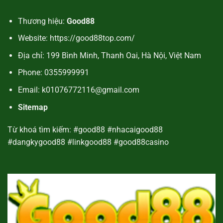
Thương hiệu:
Good88
Website:
https://good88top.com/
Địa chỉ: 199 Bình Minh, Thanh Oai, Hà Nội, Việt Nam
Phone: 0355999991
Email:
k01076772116@gmail.com
Sitemap
Từ khoá tìm kiếm: #good88 #nhacaigood88
#dangkygood88 #linkgood88 #good88casino