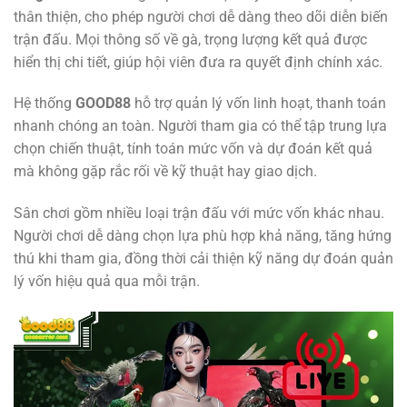
thân thiện, cho phép người chơi dễ dàng theo dõi diễn biến
trận đấu. Mọi thông số về gà, trọng lượng kết quả được
hiển thị chi tiết, giúp hội viên đưa ra quyết định chính xác.
Hệ thống
GOOD88
hỗ trợ quản lý vốn linh hoạt, thanh toán
nhanh chóng an toàn. Người tham gia có thể tập trung lựa
chọn chiến thuật, tính toán mức vốn và dự đoán kết quả
mà không gặp rắc rối về kỹ thuật hay giao dịch.
Sân chơi gồm nhiều loại trận đấu với mức vốn khác nhau.
Người chơi dễ dàng chọn lựa phù hợp khả năng, tăng hứng
thú khi tham gia, đồng thời cải thiện kỹ năng dự đoán quản
lý vốn hiệu quả qua mỗi trận.