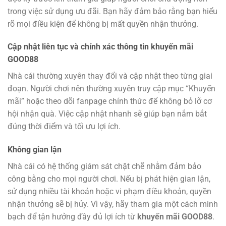
trong việc sử dụng ưu đãi. Bạn hãy đảm bảo rằng bạn hiểu
rõ mọi điều kiện để không bị mất quyền nhận thưởng.
Cập nhật liên tục và chính xác thông tin khuyến mãi
GOOD88
Nhà cái thường xuyên thay đổi và cập nhật theo từng giai
đoạn. Người chơi nên thường xuyên truy cập mục “Khuyến
mãi” hoặc theo dõi fanpage chính thức để không bỏ lỡ cơ
hội nhận quà. Việc cập nhật nhanh sẽ giúp bạn nắm bắt
đúng thời điểm và tối ưu lợi ích.
Không gian lận
Nhà cái có hệ thống giám sát chặt chẽ nhằm đảm bảo
công bằng cho mọi người chơi. Nếu bị phát hiện gian lận,
sử dụng nhiều tài khoản hoặc vi phạm điều khoản, quyền
nhận thưởng sẽ bị hủy. Vì vậy, hãy tham gia một cách minh
bạch để tận hưởng đầy đủ lợi ích từ
khuyến mãi GOOD88
.