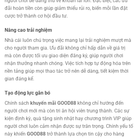
người chơi dễ dàng thu về khoản lãi lớn. Đặc biệt, các ưu
đãi hoàn tiền còn giúp giảm thiểu rủi ro, biến mỗi lần đặt
cược trở thành cơ hội đầu tư.
Nâng cao trải nghiệm
Nhà cái luôn chú trọng việc mang lại trải nghiệm mượt mà
cho người tham gia. Ưu đãi không chỉ hấp dẫn về giá trị
mà còn được tối ưu giao diện đăng ký, giúp người chơi
nhận thưởng nhanh chóng. Việc tích hợp tự động hóa trên
nền tảng giúp mọi thao tác trở nên dễ dàng, tiết kiệm thời
gian đáng kể.
Tạo động lực gắn bó
Chính sách
khuyến mãi GOOD88
không chỉ hướng đến
người chơi mới mà còn tri ân hội viên trung thành. Các sự
kiện định kỳ, quà tặng sinh nhật hay chương trình VIP giúp
người chơi luôn cảm nhận được sự trân trọng. Chính yếu tố
này khiến
GOOD88
trở thành lựa chọn tin cậy cho hàng