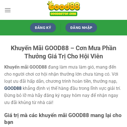
Bỏ
qua
nội
dung
ĐĂNG KÝ
ĐĂNG NHẬP
Khuyến Mãi GOOD88 – Cơn Mưa Phần
Thưởng Giá Trị Cho Hội Viên
Khuyến mãi GOOD88
đang làm mưa làm gió, mang đến
cho người chơi cơ hội nhận thưởng lớn chưa từng có. Với
loạt ưu đãi hấp dẫn, chương trình hoàn tiền, thưởng nạp,
GOOD88
khẳng định vị thế hàng đầu trong lĩnh vực giải trí.
Đừng bỏ lỡ mà hãy đăng ký ngay hôm nay để nhận ngay
ưu đãi khủng từ nhà cái!
Giá trị mà các khuyến mãi GOOD88 mang lại cho
bạn