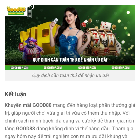
Quy định cần tuân thủ để nhận ưu đãi
Kết luận
Khuyến mãi GOOD88
mang đến hàng loạt phần thưởng giá
trị, giúp người chơi vừa giải trí vừa có thêm thu nhập. Với
chính sách minh bạch, đa dạng và cực kỳ dễ tham gia, nền
tảng
GOOD88
đang khẳng định vị thế hàng đầu. Tham gia
ngay hôm nay để trải nghiệm cơn mưa ưu đãi khủng và