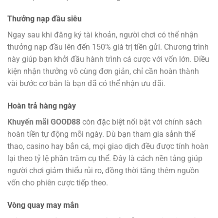
Thưởng nạp đầu siêu
Ngay sau khi đăng ký tài khoản, người chơi có thể nhận
thưởng nạp đầu lên đến 150% giá trị tiền gửi. Chương trình
này giúp bạn khởi đầu hành trình cá cược với vốn lớn. Điều
kiện nhận thưởng vô cùng đơn giản, chỉ cần hoàn thành
vài bước cơ bản là bạn đã có thể nhận ưu đãi.
Hoàn trả hàng ngày
Khuyến mãi GOOD88
còn đặc biệt nổi bật với chính sách
hoàn tiền tự động mỗi ngày. Dù bạn tham gia sảnh thể
thao, casino hay bắn cá, mọi giao dịch đều được tính hoàn
lại theo tỷ lệ phần trăm cụ thể. Đây là cách nền tảng giúp
người chơi giảm thiểu rủi ro, đồng thời tăng thêm nguồn
vốn cho phiên cược tiếp theo.
Vòng quay may mắn