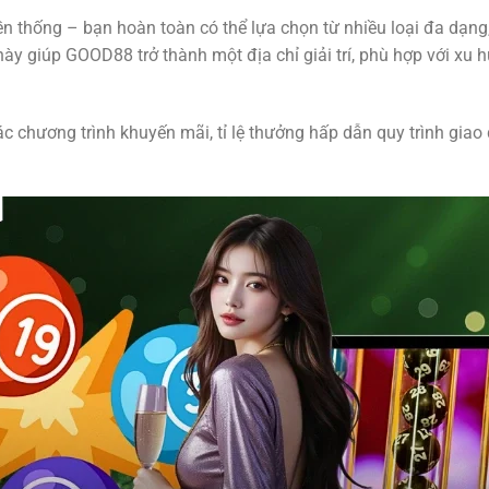
n thống – bạn hoàn toàn có thể lựa chọn từ nhiều loại đa dạng, 
này giúp GOOD88 trở thành một địa chỉ giải trí, phù hợp với xu
 chương trình khuyến mãi, tỉ lệ thưởng hấp dẫn quy trình giao 