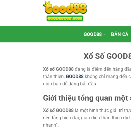
Bỏ
qua
nội
dung
GOOD88
BẮN CÁ
Xổ Số GOOD8
Xổ số GOOD88
đang là điểm đến hàng đầu 
thân thiện,
GOOD88
không chỉ mang đến cơ 
giúp bạn dễ dàng bắt đầu.
Giới thiệu tổng quan một
Xổ số GOOD88
là một hình thức giải trí t
nền tảng hiện đại, giao diện thân thiện 
nhanh”.