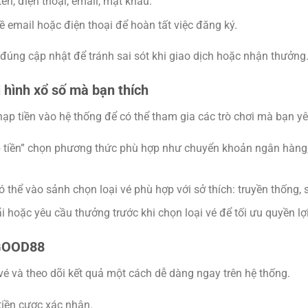
ên, điện thoại, email, mật khẩu.
 email hoặc điện thoại để hoàn tất việc đăng ký.
đúng cập nhật để tránh sai sót khi giao dịch hoặc nhận thưởng
i hình xổ số mà bạn thích
 nạp tiền vào hệ thống để có thể tham gia các trò chơi mà bạn yê
tiền” chọn phương thức phù hợp như chuyển khoản ngân hàng, v
 thể vào sảnh chọn loại vé phù hợp với sở thích: truyền thống, s
 hoặc yêu cầu thưởng trước khi chọn loại vé để tối ưu quyền lợi
 GOOD88
vé và theo dõi kết quả một cách dễ dàng ngay trên hệ thống.
tiền cược xác nhận.