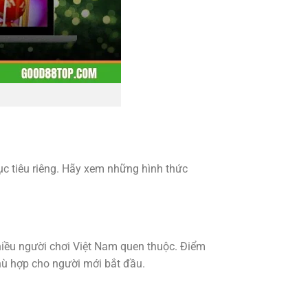
c tiêu riêng. Hãy xem những hình thức
hiều người chơi Việt Nam quen thuộc. Điểm
phù hợp cho người mới bắt đầu.