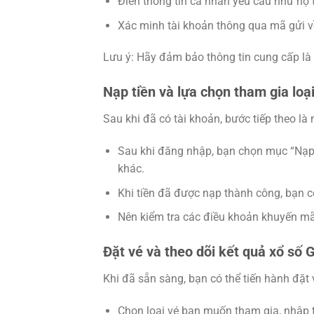
Điền thông tin cá nhân yêu cầu như họ t
Xác minh tài khoản thông qua mã gửi về
Lưu ý: Hãy đảm bảo thông tin cung cấp là 
Nạp tiền và lựa chọn tham gia loạ
Sau khi đã có tài khoản, bước tiếp theo là
Sau khi đăng nhập, bạn chọn mục “Nạp 
khác.
Khi tiền đã được nạp thành công, bạn có
Nên kiểm tra các điều khoản khuyến mãi
Đặt vé và theo dõi kết quả xổ số
Khi đã sẵn sàng, bạn có thể tiến hành đặt 
Chọn loại vé bạn muốn tham gia, nhập 