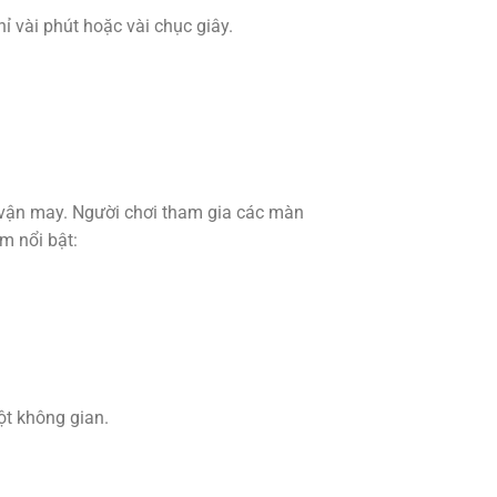
ỉ vài phút hoặc vài chục giây.
à vận may. Người chơi tham gia các màn
m nổi bật:
ột không gian.