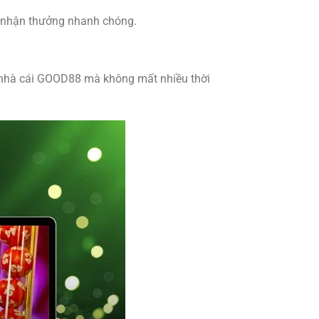
ạn nhận thưởng nhanh chóng.
i nhà cái GOOD88 mà không mất nhiều thời